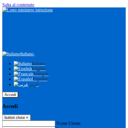
Salta al contenuto
Italiano
Italiano
English
Français
Español
عربى
Accedi
Accedi
button close
×
Nome Utente