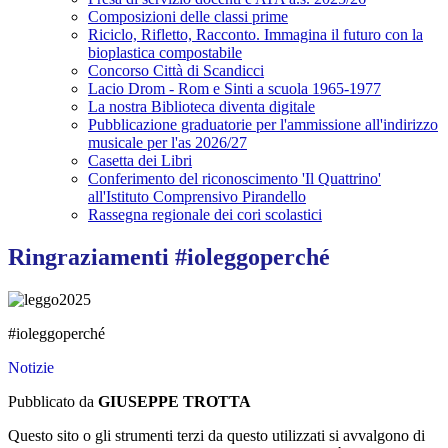
Composizioni delle classi prime
Riciclo, Rifletto, Racconto. Immagina il futuro con la
bioplastica compostabile
Concorso Città di Scandicci
Lacio Drom - Rom e Sinti a scuola 1965-1977
La nostra Biblioteca diventa digitale
Pubblicazione graduatorie per l'ammissione all'indirizzo
musicale per l'as 2026/27
Casetta dei Libri
Conferimento del riconoscimento 'Il Quattrino'
all'Istituto Comprensivo Pirandello
Rassegna regionale dei cori scolastici
Ringraziamenti #ioleggoperché
#ioleggoperché
Notizie
Pubblicato da
GIUSEPPE TROTTA
Questo sito o gli strumenti terzi da questo utilizzati si avvalgono di