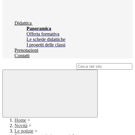
Didattica
Panoramica
Offerta formativa
Le schede didattiche
I progetti delle classi
Prenotazioni
Contatti
Campo di ricerca per le pagine del sito
Home
>
Novità
>
Le notizie
>