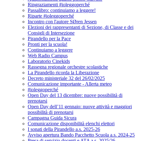
Ringraziamenti #ioleggoperché
Passalibro: continuiamo a leggere!
Riparte #ioleggoperché
Incontro con l'autore SØren Jessen
Elezioni dei rappresentanti di Sezione, di Classe e dei
Consigli di Intersezione
Pirandello per la Pace
Pronti per la scuola!
Continuiamo a leggere
Web Radio Campus
Laboratorio Cinekids
Rassegna regionale orchestre scolastiche
La Pirandello ricorda la Liberazione
Decreto ministeriale 32 del 26/02/2025
Comunicazione importante - Allerta meteo
#ioleggoperché
Open Day del 13 dicembre: nuove possibilità di
prenotarsi
Open Day dell’11 gennaio: nuove attività e maggiori
possibilità di prenotarsi
Campagna Guida Sicura
Comunicazione disponibilità elenchi elettori
I sonati della Pirandello a.s. 2025-26
Avviso apertura Bando Pacchetto Scuola a.s. 2024-25
Presa di servizio docenti e ATA a.s. 2025/26