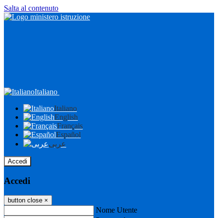
Salta al contenuto
Italiano
Italiano
English
Français
Español
عربى
Accedi
Accedi
button close
×
Nome Utente