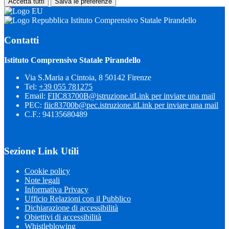
Accetta tutti
Salva le preferenze
Istituto Comprensivo Statale Pirandello
Contatti
Istituto Comprensivo Statale Pirandello
Via S.Maria a Cintoia, 8 50142 Firenze
Tel:
+39 055 781275
Email:
FIIC83700B@istruzione.it
Link per inviare una mail
PEC:
fiic83700b@pec.istruzione.it
Link per inviare una mail
C.F.: 94135680489
Sezione Link Utili
Cookie policy
Note legali
Informativa Privacy
Ufficio Relazioni con il Pubblico
Dichiarazione di accessibilità
Obiettivi di accessibilità
Whistleblowing