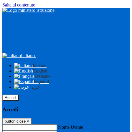
Salta al contenuto
Italiano
Italiano
English
Français
Español
عربى
Accedi
Accedi
button close
×
Nome Utente