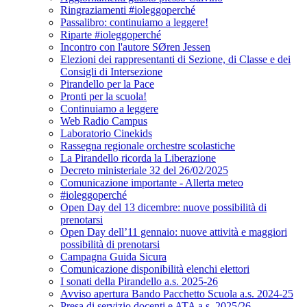
Ringraziamenti #ioleggoperché
Passalibro: continuiamo a leggere!
Riparte #ioleggoperché
Incontro con l'autore SØren Jessen
Elezioni dei rappresentanti di Sezione, di Classe e dei
Consigli di Intersezione
Pirandello per la Pace
Pronti per la scuola!
Continuiamo a leggere
Web Radio Campus
Laboratorio Cinekids
Rassegna regionale orchestre scolastiche
La Pirandello ricorda la Liberazione
Decreto ministeriale 32 del 26/02/2025
Comunicazione importante - Allerta meteo
#ioleggoperché
Open Day del 13 dicembre: nuove possibilità di
prenotarsi
Open Day dell’11 gennaio: nuove attività e maggiori
possibilità di prenotarsi
Campagna Guida Sicura
Comunicazione disponibilità elenchi elettori
I sonati della Pirandello a.s. 2025-26
Avviso apertura Bando Pacchetto Scuola a.s. 2024-25
Presa di servizio docenti e ATA a.s. 2025/26