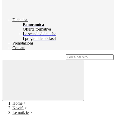
Didattica
Panoramica
Offerta formativa
Le schede didattiche
I progetti delle classi
Prenotazioni
Contatti
Campo di ricerca per le pagine del sito
Home
>
Novità
>
Le notizie
>