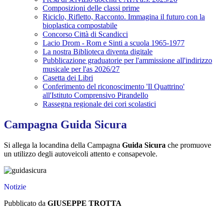
Composizioni delle classi prime
Riciclo, Rifletto, Racconto. Immagina il futuro con la
bioplastica compostabile
Concorso Città di Scandicci
Lacio Drom - Rom e Sinti a scuola 1965-1977
La nostra Biblioteca diventa digitale
Pubblicazione graduatorie per l'ammissione all'indirizzo
musicale per l'as 2026/27
Casetta dei Libri
Conferimento del riconoscimento 'Il Quattrino'
all'Istituto Comprensivo Pirandello
Rassegna regionale dei cori scolastici
Campagna Guida Sicura
Si allega la locandina della Campagna
Guida Sicura
che promuove
un utilizzo degli autoveicoli attento e consapevole.
Notizie
Pubblicato da
GIUSEPPE TROTTA