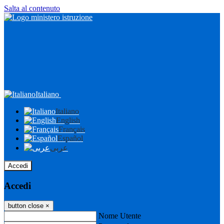
Salta al contenuto
Italiano
Italiano
English
Français
Español
عربى
Accedi
Accedi
button close
×
Nome Utente