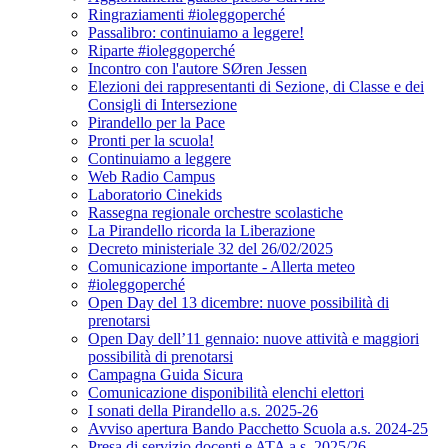
Ringraziamenti #ioleggoperché
Passalibro: continuiamo a leggere!
Riparte #ioleggoperché
Incontro con l'autore SØren Jessen
Elezioni dei rappresentanti di Sezione, di Classe e dei
Consigli di Intersezione
Pirandello per la Pace
Pronti per la scuola!
Continuiamo a leggere
Web Radio Campus
Laboratorio Cinekids
Rassegna regionale orchestre scolastiche
La Pirandello ricorda la Liberazione
Decreto ministeriale 32 del 26/02/2025
Comunicazione importante - Allerta meteo
#ioleggoperché
Open Day del 13 dicembre: nuove possibilità di
prenotarsi
Open Day dell’11 gennaio: nuove attività e maggiori
possibilità di prenotarsi
Campagna Guida Sicura
Comunicazione disponibilità elenchi elettori
I sonati della Pirandello a.s. 2025-26
Avviso apertura Bando Pacchetto Scuola a.s. 2024-25
Presa di servizio docenti e ATA a.s. 2025/26