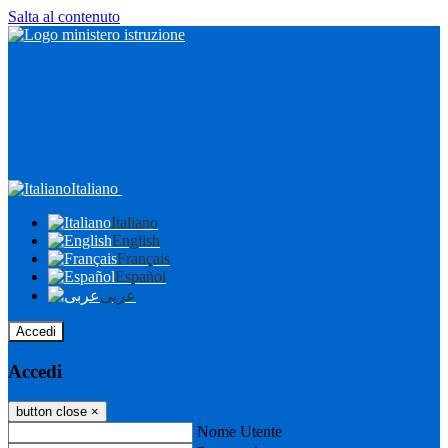
Salta al contenuto
Italiano
Italiano
English
Français
Español
عربى
Accedi
Accedi
button close
×
Nome Utente