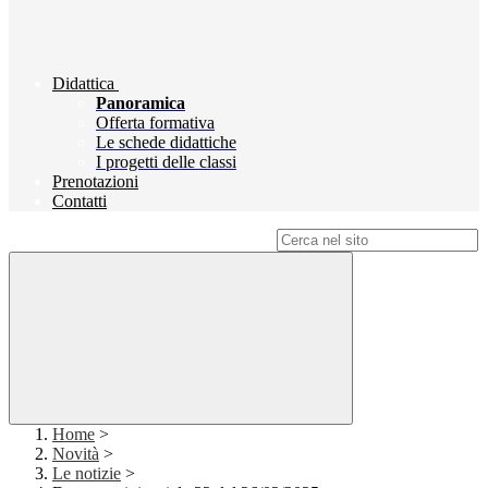
Didattica
Panoramica
Offerta formativa
Le schede didattiche
I progetti delle classi
Prenotazioni
Contatti
Campo di ricerca per le pagine del sito
Home
>
Novità
>
Le notizie
>