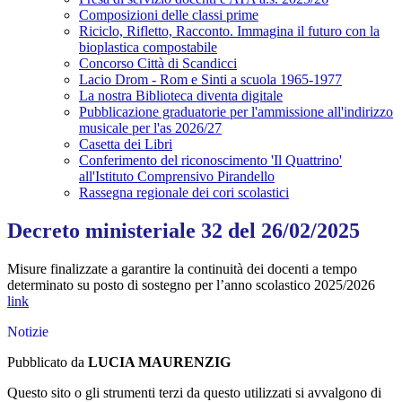
Composizioni delle classi prime
Riciclo, Rifletto, Racconto. Immagina il futuro con la
bioplastica compostabile
Concorso Città di Scandicci
Lacio Drom - Rom e Sinti a scuola 1965-1977
La nostra Biblioteca diventa digitale
Pubblicazione graduatorie per l'ammissione all'indirizzo
musicale per l'as 2026/27
Casetta dei Libri
Conferimento del riconoscimento 'Il Quattrino'
all'Istituto Comprensivo Pirandello
Rassegna regionale dei cori scolastici
Decreto ministeriale 32 del 26/02/2025
Misure finalizzate a garantire la continuità dei docenti a tempo
determinato su posto di sostegno per l’anno scolastico 2025/2026
link
Notizie
Pubblicato da
LUCIA MAURENZIG
Questo sito o gli strumenti terzi da questo utilizzati si avvalgono di