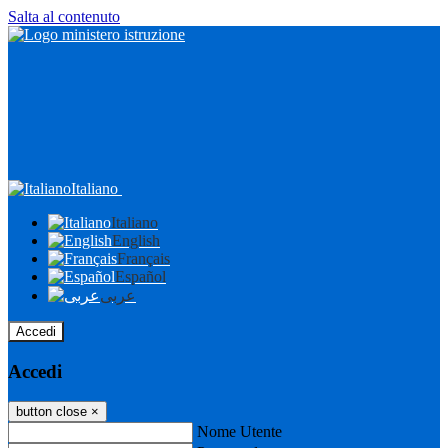
Salta al contenuto
Italiano
Italiano
English
Français
Español
عربى
Accedi
Accedi
button close
×
Nome Utente