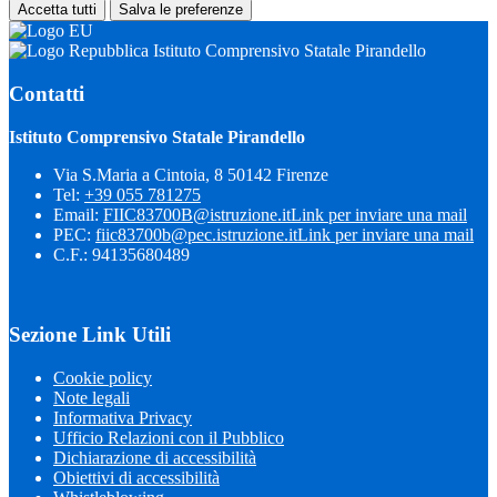
Accetta tutti
Salva le preferenze
Istituto Comprensivo Statale Pirandello
Contatti
Istituto Comprensivo Statale Pirandello
Via S.Maria a Cintoia, 8 50142 Firenze
Tel:
+39 055 781275
Email:
FIIC83700B@istruzione.it
Link per inviare una mail
PEC:
fiic83700b@pec.istruzione.it
Link per inviare una mail
C.F.: 94135680489
Sezione Link Utili
Cookie policy
Note legali
Informativa Privacy
Ufficio Relazioni con il Pubblico
Dichiarazione di accessibilità
Obiettivi di accessibilità