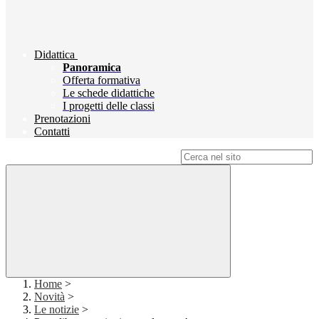
Didattica
Panoramica
Offerta formativa
Le schede didattiche
I progetti delle classi
Prenotazioni
Contatti
Campo di ricerca per le pagine del sito
Home
>
Novità
>
Le notizie
>