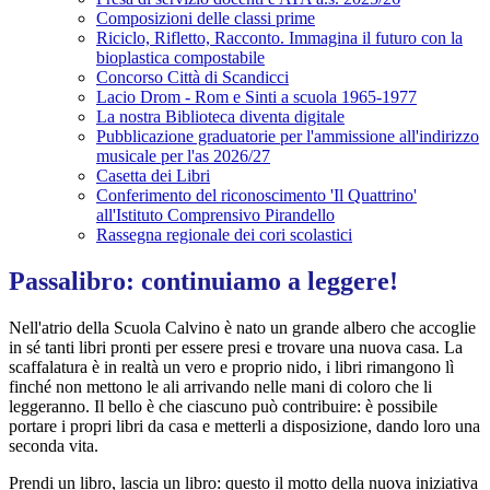
Composizioni delle classi prime
Riciclo, Rifletto, Racconto. Immagina il futuro con la
bioplastica compostabile
Concorso Città di Scandicci
Lacio Drom - Rom e Sinti a scuola 1965-1977
La nostra Biblioteca diventa digitale
Pubblicazione graduatorie per l'ammissione all'indirizzo
musicale per l'as 2026/27
Casetta dei Libri
Conferimento del riconoscimento 'Il Quattrino'
all'Istituto Comprensivo Pirandello
Rassegna regionale dei cori scolastici
Passalibro: continuiamo a leggere!
Nell'atrio della Scuola Calvino è nato un grande albero che accoglie
in sé tanti libri pronti per essere presi e trovare una nuova casa. La
scaffalatura è in realtà un vero e proprio nido, i libri rimangono lì
finché non mettono le ali arrivando nelle mani di coloro che li
leggeranno. Il bello è che ciascuno può contribuire: è possibile
portare i propri libri da casa e metterli a disposizione, dando loro una
seconda vita.
Prendi un libro, lascia un libro: questo il motto della nuova iniziativa