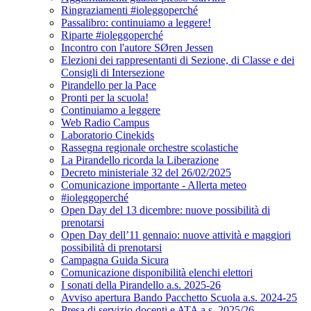
Ringraziamenti #ioleggoperché
Passalibro: continuiamo a leggere!
Riparte #ioleggoperché
Incontro con l'autore SØren Jessen
Elezioni dei rappresentanti di Sezione, di Classe e dei
Consigli di Intersezione
Pirandello per la Pace
Pronti per la scuola!
Continuiamo a leggere
Web Radio Campus
Laboratorio Cinekids
Rassegna regionale orchestre scolastiche
La Pirandello ricorda la Liberazione
Decreto ministeriale 32 del 26/02/2025
Comunicazione importante - Allerta meteo
#ioleggoperché
Open Day del 13 dicembre: nuove possibilità di
prenotarsi
Open Day dell’11 gennaio: nuove attività e maggiori
possibilità di prenotarsi
Campagna Guida Sicura
Comunicazione disponibilità elenchi elettori
I sonati della Pirandello a.s. 2025-26
Avviso apertura Bando Pacchetto Scuola a.s. 2024-25
Presa di servizio docenti e ATA a.s. 2025/26