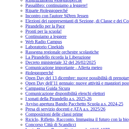
Ringraziamenti #ioleggoperché
Passalibro: continuiamo a leggere!
Riparte #ioleggoperché
Incontro con l'autore SØren Jessen
Elezioni dei rappresentanti di Sezione, di Classe e dei Co
Pirandello per la Pace
Pronti per la scuola!
Continuiamo a leggere
Web Radio Campus
Laboratorio Cinekids
Rassegna regionale orchestre scolastiche
La Pirandello ricorda la Liberazione
Decreto ministeriale 32 del 26/02/2025
Comunicazione importante - Allerta meteo
#ioleggoperché
Open Day del 13 dicembre: nuove possibilità di prenotar
Open Day dell’11 gennaio: nuove attività e maggiori possi
Campagna Guida Sicura
Comunicazione disponibilità elenchi elettori
I sonati della Pirandello a.s. 2025-26
Avviso apertura Bando Pacchetto Scuola a.s. 2024-25
Presa di servizio docenti e ATA a.s. 2025/26
Composizioni delle classi prime
Riciclo, Rifletto, Racconto. Immagina il futuro con la bi
Concorso Città di Scandicci