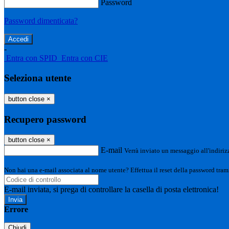
Password
Password dimenticata?
-
Entra con SPID
Entra con CIE
Seleziona utente
button close
×
Recupero password
button close
×
E-mail
Verrà inviato un messaggio all'indirizz
Non hai una e-mail associata al nome utente? Effettua il reset della password tram
E-mail inviata, si prega di controllare la casella di posta elettronica!
Errore
Chiudi