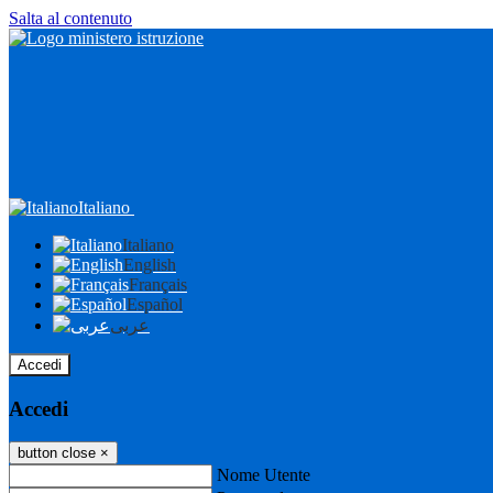
Salta al contenuto
Italiano
Italiano
English
Français
Español
عربى
Accedi
Accedi
button close
×
Nome Utente