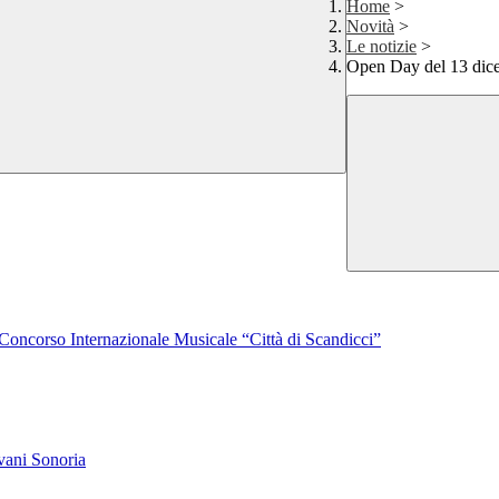
Home
>
Novità
>
Le notizie
>
Open Day del 13 dicem
al Concorso Internazionale Musicale “Città di Scandicci”
ovani Sonoria