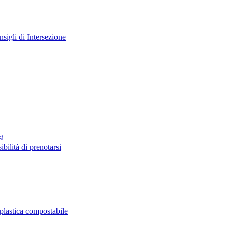
nsigli di Intersezione
si
bilità di prenotarsi
oplastica compostabile