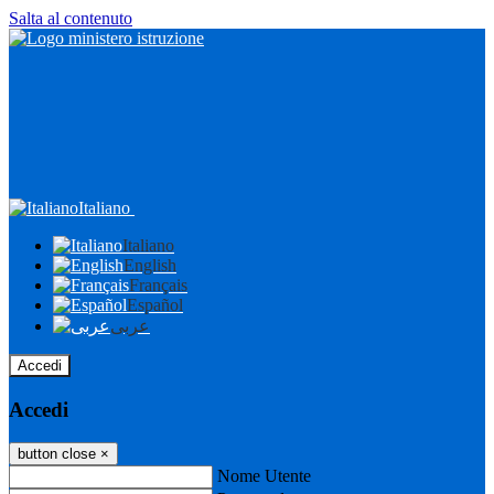
Salta al contenuto
Italiano
Italiano
English
Français
Español
عربى
Accedi
Accedi
button close
×
Nome Utente