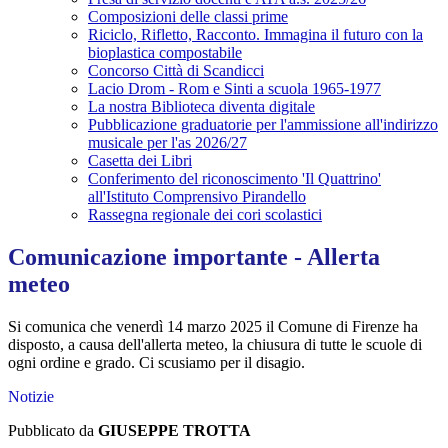
Composizioni delle classi prime
Riciclo, Rifletto, Racconto. Immagina il futuro con la
bioplastica compostabile
Concorso Città di Scandicci
Lacio Drom - Rom e Sinti a scuola 1965-1977
La nostra Biblioteca diventa digitale
Pubblicazione graduatorie per l'ammissione all'indirizzo
musicale per l'as 2026/27
Casetta dei Libri
Conferimento del riconoscimento 'Il Quattrino'
all'Istituto Comprensivo Pirandello
Rassegna regionale dei cori scolastici
Comunicazione importante - Allerta
meteo
Si comunica che venerdì 14 marzo 2025 il Comune di Firenze ha
disposto, a causa dell'allerta meteo, la chiusura di tutte le scuole di
ogni ordine e grado. Ci scusiamo per il disagio.
Notizie
Pubblicato da
GIUSEPPE TROTTA