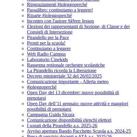
Ringraziamenti #ioleggoperché
Passalibro: continuiamo a leggere!
Riparte #ioleggoperché
Incontro con l'autore SØren Jessen
Elezioni dei rappresentanti di Sezione, di Classe e dei
Consigli di Intersezione
Pirandello per la Pace
Pronti per la scuola!
Continuiamo a leggere
Web Radio Campus
Laboratorio Cinekids
Rassegna regionale orchestre scolastiche
La Pirandello ricorda la Liberazione
Decreto ministeriale 32 del 26/02/2025
Comunicazione importante - Allerta meteo
#ioleggoperché
Open Day del 13 dicembre: nuove possibilità di
prenotarsi
Open Day dell’11 gennaio: nuove attività e maggiori
possibilità di prenotarsi
Campagna Guida Sicura
Comunicazione disponibilità elenchi elettori
I sonati della Pirandello a.s. 2025-26
Avviso apertura Bando Pacchetto Scuola a.s. 2024-25
Presa di servizio docenti e ATA a.s. 2025/26