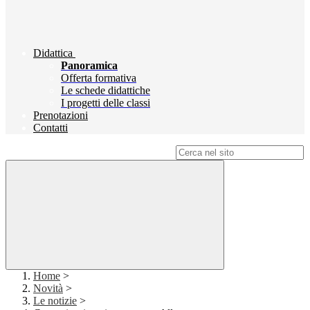
Didattica
Panoramica
Offerta formativa
Le schede didattiche
I progetti delle classi
Prenotazioni
Contatti
Campo di ricerca per le pagine del sito
Home
>
Novità
>
Le notizie
>