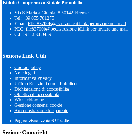
Istituto Comprensivo Statale Pirandello
Via S.Maria a Cintoia, 8 50142 Firenze
Tel:
+39 055 781275
Email:
FIIC83700B@istruzione.it
Link per inviare una mail
PEC:
fiic83700b@pec.istruzione.it
Link per inviare una mail
C.F.: 94135680489
Sezione Link Utili
Cookie policy
Note legali
Informativa Privacy
Ufficio Relazioni con il Pubblico
Dichiarazione di accessibilità
Obiettivi di accessibilità
Whistleblowing
Gestione consensi cookie
Amministrazione trasparente
Pagina visualizzata
637
volte
Sezione Copyright