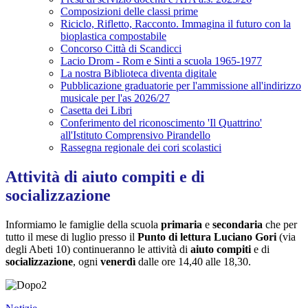
Composizioni delle classi prime
Riciclo, Rifletto, Racconto. Immagina il futuro con la
bioplastica compostabile
Concorso Città di Scandicci
Lacio Drom - Rom e Sinti a scuola 1965-1977
La nostra Biblioteca diventa digitale
Pubblicazione graduatorie per l'ammissione all'indirizzo
musicale per l'as 2026/27
Casetta dei Libri
Conferimento del riconoscimento 'Il Quattrino'
all'Istituto Comprensivo Pirandello
Rassegna regionale dei cori scolastici
Attività di aiuto compiti e di
socializzazione
Informiamo le famiglie della scuola
primaria
e
secondaria
che per
tutto il mese di luglio presso il
Punto di lettura Luciano Gori
(via
degli Abeti 10) continueranno le attività di
aiuto compiti
e
di
socializzazione
,
ogni
venerdì
dalle ore 14,40 alle 18,30.