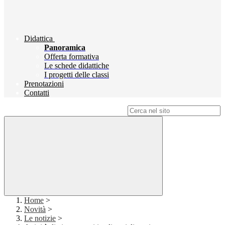
Didattica
Panoramica
Offerta formativa
Le schede didattiche
I progetti delle classi
Prenotazioni
Contatti
Campo di ricerca per le pagine del sito
Home
>
Novità
>
Le notizie
>