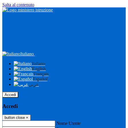
Salta al contenuto
Italiano
Italiano
English
Français
Español
عربى
Accedi
Accedi
button close
×
Nome Utente