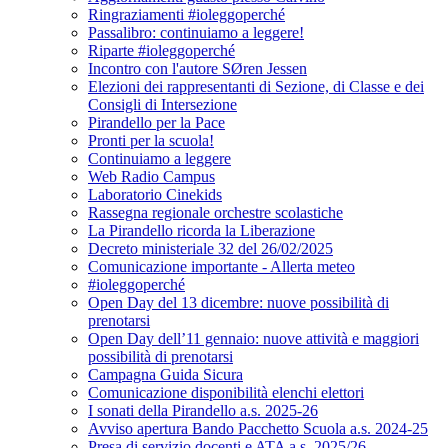
Ringraziamenti #ioleggoperché
Passalibro: continuiamo a leggere!
Riparte #ioleggoperché
Incontro con l'autore SØren Jessen
Elezioni dei rappresentanti di Sezione, di Classe e dei
Consigli di Intersezione
Pirandello per la Pace
Pronti per la scuola!
Continuiamo a leggere
Web Radio Campus
Laboratorio Cinekids
Rassegna regionale orchestre scolastiche
La Pirandello ricorda la Liberazione
Decreto ministeriale 32 del 26/02/2025
Comunicazione importante - Allerta meteo
#ioleggoperché
Open Day del 13 dicembre: nuove possibilità di
prenotarsi
Open Day dell’11 gennaio: nuove attività e maggiori
possibilità di prenotarsi
Campagna Guida Sicura
Comunicazione disponibilità elenchi elettori
I sonati della Pirandello a.s. 2025-26
Avviso apertura Bando Pacchetto Scuola a.s. 2024-25
Presa di servizio docenti e ATA a.s. 2025/26