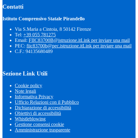
Contatti
Istituto Comprensivo Statale Pirandello
Via S.Maria a Cintoia, 8 50142 Firenze
Tel:
+39 055 781275
Email:
FIIC83700B@istruzione.it
Link per inviare una mail
PEC:
fiic83700b@pec.istruzione.it
Link per inviare una mail
C.F.: 94135680489
Sezione Link Utili
Cookie policy
Note legali
Informativa Privacy
Ufficio Relazioni con il Pubblico
Dichiarazione di accessibilità
Obiettivi di accessibilità
Whistleblowing
Gestione consensi cookie
Amministrazione trasparente