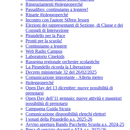
Ringraziamenti #ioleggoperché
Passalibro: continuiamo a leggere!
Riparte #ioleggoperché
Incontro con l'autore SØren Jessen
Elezioni dei rappresentanti di Sezione, di Classe e dei
Consigli di Intersezione
Pirandello per la Pace
Pronti per la scuola!
Continuiamo a leggere
Web Radio Campus
Laboratorio Cinekids
Rassegna regionale orchestre scolastiche
La Pirandello ricorda la Liberazione
Decreto ministeriale 32 del 26/02/2025
Comunicazione importante - Allerta meteo
#ioleggoperché
Open Day del 13 dicembre: nuove possibilità di
prenotarsi
Open Day dell’11 gennaio: nuove attività e maggiori
possibilità di prenotarsi
Campagna Guida Sicura
Comunicazione disponibilità elenchi elettori
I sonati della Pirandello a.s. 2025-26
Avviso apertura Bando Pacchetto Scuola a.s. 2024-25
Presa di servizio docenti e ATA a.s. 2025/26