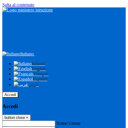
Salta al contenuto
Italiano
Italiano
English
Français
Español
عربى
Accedi
Accedi
button close
×
Nome Utente