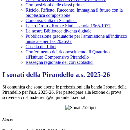
Composizioni delle classi prime
Riciclo, Rifletto, Racconto. Immagina il futuro con la
bioplastica compostabile
Concorso Città di Scandicci
Lacio Drom - Rom e Sinti a scuola 1965-1977
La nostra Biblioteca diventa digitale
Pubblicazione graduatorie per l'ammissione all'indirizzo
musicale per l'as 2026/27
Casetta dei Libri
Conferimento del riconoscimento 'Il Quattrino'
all'Istituto Comprensivo Pirandello
Rassegna regionale dei cori scolastici
I sonati della Pirandello a.s. 2025-26
Si comunica che sono aperte le preiscrizioni alla banda I sonati della
Pirandello per l'a.s. 2025-26. Per partecipare alla lezione di prova
scrivere a cristina.terreni@ic-pirandello.edu.it .
Allegati