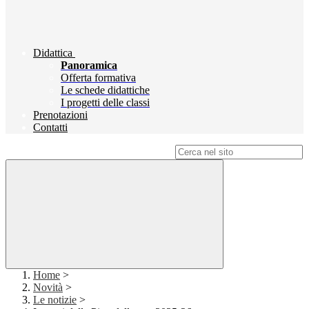
Didattica
Panoramica
Offerta formativa
Le schede didattiche
I progetti delle classi
Prenotazioni
Contatti
Campo di ricerca per le pagine del sito
Home
>
Novità
>
Le notizie
>