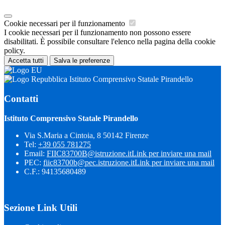
Cookie necessari per il funzionamento
I cookie necessari per il funzionamento non possono essere
disabilitati. È possibile consultare l'elenco nella pagina della cookie
policy.
Accetta tutti
Salva le preferenze
Istituto Comprensivo Statale Pirandello
Contatti
Istituto Comprensivo Statale Pirandello
Via S.Maria a Cintoia, 8 50142 Firenze
Tel:
+39 055 781275
Email:
FIIC83700B@istruzione.it
Link per inviare una mail
PEC:
fiic83700b@pec.istruzione.it
Link per inviare una mail
C.F.: 94135680489
Sezione Link Utili