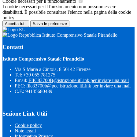
Cookie necessari per il funzionamento
I cookie necessari per il funzionamento non possono essere
disabilitati. È possibile consultare l'elenco nella pagina della cookie
policy.
Accetta tutti
Salva le preferenze
Istituto Comprensivo Statale Pirandello
Contatti
Istituto Comprensivo Statale Pirandello
Via S.Maria a Cintoia, 8 50142 Firenze
Tel:
+39 055 781275
Email:
FIIC83700B@istruzione.it
Link per inviare una mail
PEC:
fiic83700b@pec.istruzione.it
Link per inviare una mail
C.F.: 94135680489
Sezione Link Utili
Cookie policy
Note legali
Informativa Privacy