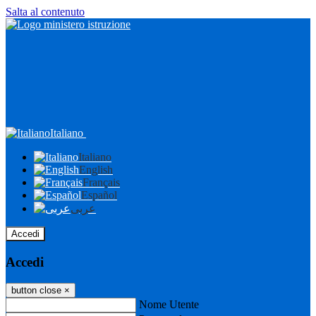
Salta al contenuto
Italiano
Italiano
English
Français
Español
عربى
Accedi
Accedi
button close
×
Nome Utente