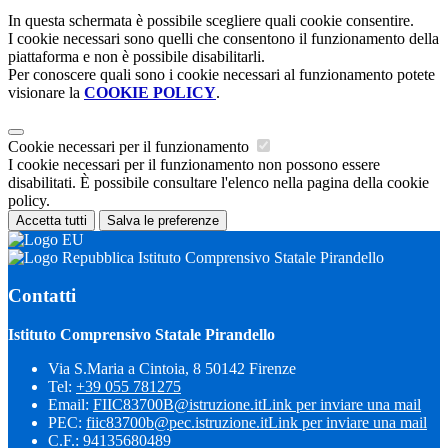
In questa schermata è possibile scegliere quali cookie consentire.
I cookie necessari sono quelli che consentono il funzionamento della
piattaforma e non è possibile disabilitarli.
Per conoscere quali sono i cookie necessari al funzionamento potete
visionare la
COOKIE POLICY
.
Cookie necessari per il funzionamento
I cookie necessari per il funzionamento non possono essere
disabilitati. È possibile consultare l'elenco nella pagina della cookie
policy.
Accetta tutti
Salva le preferenze
Istituto Comprensivo Statale Pirandello
Contatti
Istituto Comprensivo Statale Pirandello
Via S.Maria a Cintoia, 8 50142 Firenze
Tel:
+39 055 781275
Email:
FIIC83700B@istruzione.it
Link per inviare una mail
PEC:
fiic83700b@pec.istruzione.it
Link per inviare una mail
C.F.: 94135680489