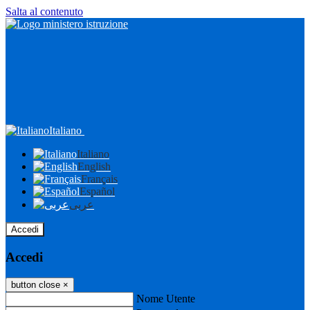
Salta al contenuto
Italiano
Italiano
English
Français
Español
عربى
Accedi
Accedi
button close
×
Nome Utente