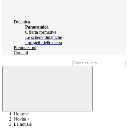
Didattica
Panoramica
Offerta formativa
Le schede didattiche
I progetti delle classi
Prenotazioni
Contatti
Campo di ricerca per le pagine del sito
Home
>
Novità
>
Le notizie