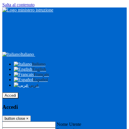
Salta al contenuto
Italiano
Italiano
English
Français
Español
عربى
Accedi
Accedi
button close
×
Nome Utente