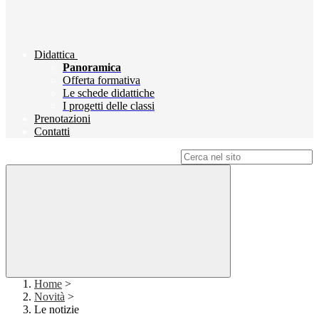
Didattica
Panoramica
Offerta formativa
Le schede didattiche
I progetti delle classi
Prenotazioni
Contatti
Campo di ricerca per le pagine del sito
Home
>
Novità
>
Le notizie