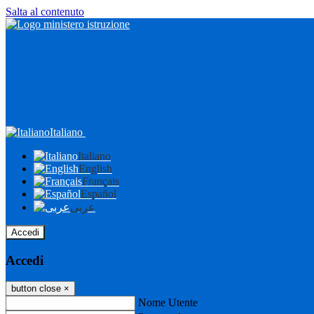
Salta al contenuto
Italiano
Italiano
English
Français
Español
عربى
Accedi
Accedi
button close
×
Nome Utente