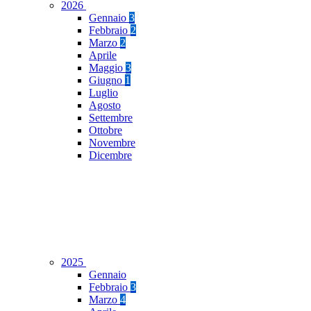
2026
Gennaio
3
Febbraio
2
Marzo
2
Aprile
Maggio
3
Giugno
1
Luglio
Agosto
Settembre
Ottobre
Novembre
Dicembre
2025
Gennaio
Febbraio
3
Marzo
4