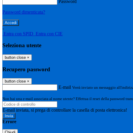
Password
Password dimenticata?
-
Entra con SPID
Entra con CIE
Seleziona utente
button close
×
Recupero password
button close
×
E-mail
Verrà inviato un messaggio all'indirizz
Non hai una e-mail associata al nome utente? Effettua il reset della password tram
E-mail inviata, si prega di controllare la casella di posta elettronica!
Errore
Chiudi