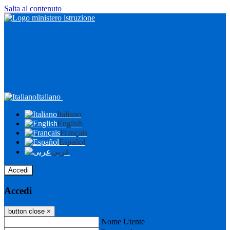
Salta al contenuto
Italiano
Italiano
English
Français
Español
عربى
Accedi
Accedi
button close
×
Nome Utente