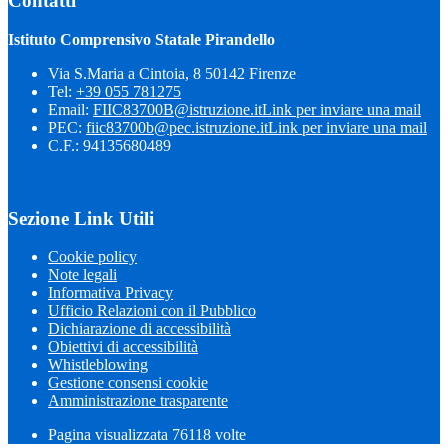
Contatti
Istituto Comprensivo Statale Pirandello
Via S.Maria a Cintoia, 8 50142 Firenze
Tel:
+39 055 781275
Email:
FIIC83700B@istruzione.it
Link per inviare una mail
PEC:
fiic83700b@pec.istruzione.it
Link per inviare una mail
C.F.: 94135680489
Sezione Link Utili
Cookie policy
Note legali
Informativa Privacy
Ufficio Relazioni con il Pubblico
Dichiarazione di accessibilità
Obiettivi di accessibilità
Whistleblowing
Gestione consensi cookie
Amministrazione trasparente
Pagina visualizzata
76118
volte