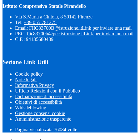
Istituto Comprensivo Statale Pirandello
Via S.Maria a Cintoia, 8 50142 Firenze
Tel:
+39 055 781275
Email:
FIIC83700B@istruzione.it
Link per inviare una mail
PEC:
fiic83700b@pec.istruzione.it
Link per inviare una mail
C.F.: 94135680489
Sezione Link Utili
Cookie policy
Note legali
Informativa Privacy
Ufficio Relazioni con il Pubblico
Dichiarazione di accessibilità
Obiettivi di accessibilità
Whistleblowing
Gestione consensi cookie
Amministrazione trasparente
Pagina visualizzata
76084
volte