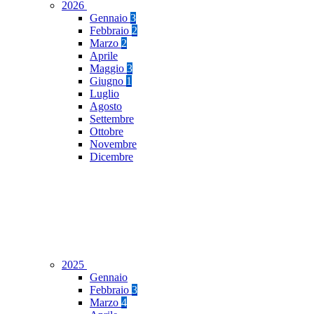
2026
Gennaio
3
Febbraio
2
Marzo
2
Aprile
Maggio
3
Giugno
1
Luglio
Agosto
Settembre
Ottobre
Novembre
Dicembre
2025
Gennaio
Febbraio
3
Marzo
4