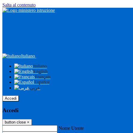
Salta al contenuto
Italiano
Italiano
English
Français
Español
عربى
Accedi
Accedi
button close
×
Nome Utente