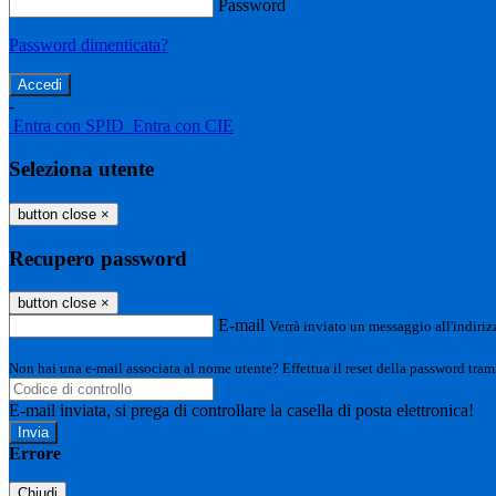
Password
Password dimenticata?
-
Entra con SPID
Entra con CIE
Seleziona utente
button close
×
Recupero password
button close
×
E-mail
Verrà inviato un messaggio all'indirizz
Non hai una e-mail associata al nome utente? Effettua il reset della password tram
E-mail inviata, si prega di controllare la casella di posta elettronica!
Errore
Chiudi