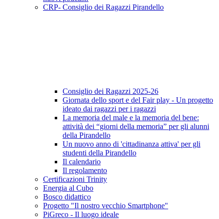
CRP- Consiglio dei Ragazzi Pirandello
Consiglio dei Ragazzi 2025-26
Giornata dello sport e del Fair play - Un progetto
ideato dai ragazzi per i ragazzi
La memoria del male e la memoria del bene:
attività dei “giorni della memoria” per gli alunni
della Pirandello
Un nuovo anno di 'cittadinanza attiva' per gli
studenti della Pirandello
Il calendario
Il regolamento
Certificazioni Trinity
Energia al Cubo
Bosco didattico
Progetto "Il nostro vecchio Smartphone"
PiGreco - Il luogo ideale