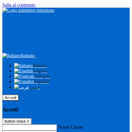
Salta al contenuto
Italiano
Italiano
English
Français
Español
عربى
Accedi
Accedi
button close
×
Nome Utente