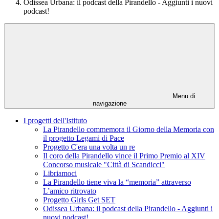
Odissea Urbana: il podcast della Pirandello - Aggiunti i nuovi
podcast!
Menu di
navigazione
I progetti dell'Istituto
La Pirandello commemora il Giorno della Memoria con
il progetto Legami di Pace
Progetto C'era una volta un re
Il coro della Pirandello vince il Primo Premio al XIV
Concorso musicale "Città di Scandicci"
Libriamoci
La Pirandello tiene viva la “memoria” attraverso
L’amico ritrovato
Progetto Girls Get SET
Odissea Urbana: il podcast della Pirandello - Aggiunti i
nuovi podcast!