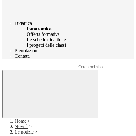
Didattica
Panoramica
Offerta formativa
Le schede didattiche
I progetti delle classi
Prenotazioni
Contatti
Campo di ricerca per le pagine del sito
Home
>
Novità
>
Le notizie
>