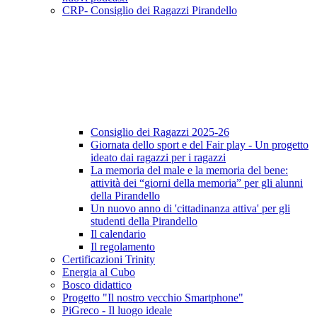
CRP- Consiglio dei Ragazzi Pirandello
Consiglio dei Ragazzi 2025-26
Giornata dello sport e del Fair play - Un progetto
ideato dai ragazzi per i ragazzi
La memoria del male e la memoria del bene:
attività dei “giorni della memoria” per gli alunni
della Pirandello
Un nuovo anno di 'cittadinanza attiva' per gli
studenti della Pirandello
Il calendario
Il regolamento
Certificazioni Trinity
Energia al Cubo
Bosco didattico
Progetto "Il nostro vecchio Smartphone"
PiGreco - Il luogo ideale