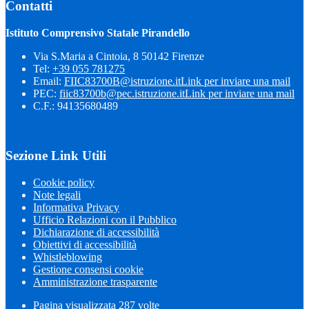
Contatti
Istituto Comprensivo Statale Pirandello
Via S.Maria a Cintoia, 8 50142 Firenze
Tel:
+39 055 781275
Email:
FIIC83700B@istruzione.it
Link per inviare una mail
PEC:
fiic83700b@pec.istruzione.it
Link per inviare una mail
C.F.: 94135680489
Sezione Link Utili
Cookie policy
Note legali
Informativa Privacy
Ufficio Relazioni con il Pubblico
Dichiarazione di accessibilità
Obiettivi di accessibilità
Whistleblowing
Gestione consensi cookie
Amministrazione trasparente
Pagina visualizzata
287
volte