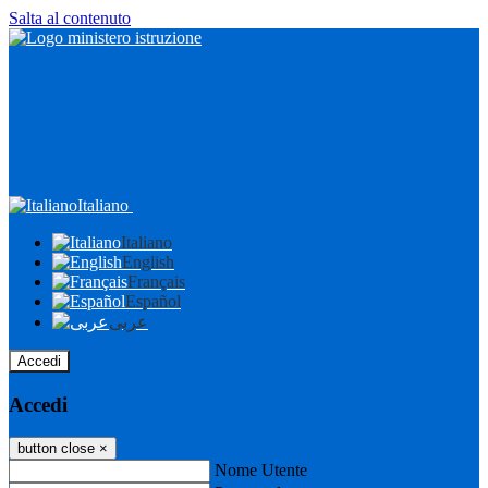
Salta al contenuto
Italiano
Italiano
English
Français
Español
عربى
Accedi
Accedi
button close
×
Nome Utente