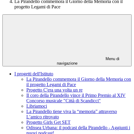
La Pirandello commemora il Giorno della Memoria con il
progetto Legami di Pace
Menu di
navigazione
I progetti dell'Istituto
La Pirandello commemora il Giorno della Memoria con
il progetto Legami di Pace
Progetto C'era una volta un re
Il coro della Pirandello vince il Primo Premio al XIV
Concorso musicale "Città di Scandicci"
Libriamoci
La Pirandello tiene viva la “memoria” attraverso
L’amico ritrovato
Progetto Girls Get SET
Odissea Urbana: il podcast della Pirandello - Aggiunti i
nuovi podcast!