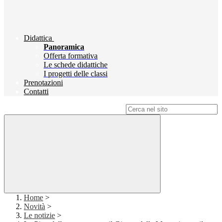
Didattica
Panoramica
Offerta formativa
Le schede didattiche
I progetti delle classi
Prenotazioni
Contatti
Campo di ricerca per le pagine del sito
Home
>
Novità
>
Le notizie
>