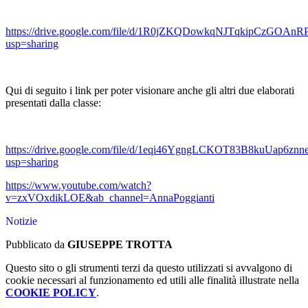
https://drive.google.com/file/d/1R0jZKQDowkqNJTqkipCzGOAnR
usp=sharing
Qui di seguito i link per poter visionare anche gli altri due elaborati
presentati dalla classe:
https://drive.google.com/file/d/1eqi46YgngLCKOT83B8kuUap6zn
usp=sharing
https://www.youtube.com/watch?
v=zxVOxdikLOE&ab_channel=AnnaPoggianti
Notizie
Pubblicato da
GIUSEPPE TROTTA
Questo sito o gli strumenti terzi da questo utilizzati si avvalgono di
cookie necessari al funzionamento ed utili alle finalità illustrate nella
COOKIE POLICY
.