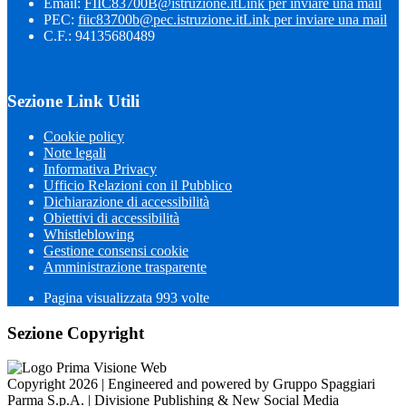
Email:
FIIC83700B@istruzione.it
Link per inviare una mail
PEC:
fiic83700b@pec.istruzione.it
Link per inviare una mail
C.F.: 94135680489
Sezione Link Utili
Cookie policy
Note legali
Informativa Privacy
Ufficio Relazioni con il Pubblico
Dichiarazione di accessibilità
Obiettivi di accessibilità
Whistleblowing
Gestione consensi cookie
Amministrazione trasparente
Pagina visualizzata
993
volte
Sezione Copyright
Copyright 2026 | Engineered and powered by Gruppo Spaggiari
Parma S.p.A. | Divisione Publishing & New Social Media