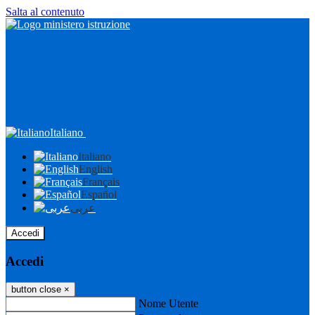
Salta al contenuto
Italiano
Italiano
English
Français
Español
عربى
Accedi
Accedi
button close
×
Nome Utente