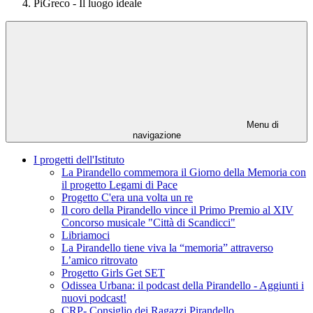
PiGreco - Il luogo ideale
Menu di
navigazione
I progetti dell'Istituto
La Pirandello commemora il Giorno della Memoria con
il progetto Legami di Pace
Progetto C'era una volta un re
Il coro della Pirandello vince il Primo Premio al XIV
Concorso musicale "Città di Scandicci"
Libriamoci
La Pirandello tiene viva la “memoria” attraverso
L’amico ritrovato
Progetto Girls Get SET
Odissea Urbana: il podcast della Pirandello - Aggiunti i
nuovi podcast!
CRP- Consiglio dei Ragazzi Pirandello