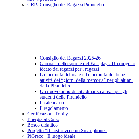
CRP- Consiglio dei Ragazzi Pirandello
Consiglio dei Ragazzi 2025-26
Giornata dello sport e del Fair play - Un progetto
ideato dai ragazzi per i ragazzi
La memoria del male e la memoria del bene:
attività dei “giorni della memoria” per gli alunni
della Pirandello
Un nuovo anno di 'cittadinanza attiva' per gli
studenti della Pirandello
Il calendario
Il regolamento
Certificazioni Trinity
Energia al Cubo
Bosco didattico
Progetto "Il nostro vecchio Smartphone"
PiGreco - Il luogo ideale