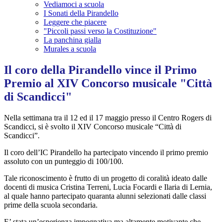
Vediamoci a scuola
I Sonati della Pirandello
Leggere che piacere
"Piccoli passi verso la Costituzione"
La panchina gialla
Murales a scuola
Il coro della Pirandello vince il Primo
Premio al XIV Concorso musicale "Città
di Scandicci"
Nella settimana tra il 12 ed il 17 maggio presso il Centro Rogers di
Scandicci, si è svolto il
XIV Concorso musicale
“Città di
Scandicci”.
Il coro dell’IC Pirandello ha partecipato vincendo il primo premio
assoluto con un punteggio di 100/100.
Tale riconoscimento è frutto di un progetto di coralità ideato dalle
docenti di musica Cristina Terreni, Lucia Focardi e Ilaria di Lernia,
al quale hanno partecipato quaranta alunni selezionati dalle classi
prime della scuola secondaria.
E’ stata un’esperienza impegnativa ma altamente motivante che,