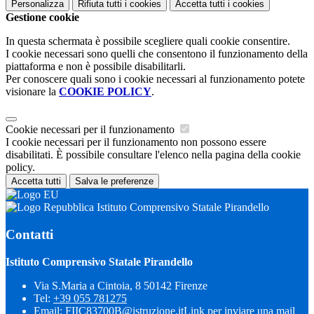
Personalizza
Rifiuta tutti
i cookies
Accetta tutti
i cookies
Gestione cookie
In questa schermata è possibile scegliere quali cookie consentire.
I cookie necessari sono quelli che consentono il funzionamento della
piattaforma e non è possibile disabilitarli.
Per conoscere quali sono i cookie necessari al funzionamento potete
visionare la
COOKIE POLICY
.
Cookie necessari per il funzionamento
I cookie necessari per il funzionamento non possono essere
disabilitati. È possibile consultare l'elenco nella pagina della cookie
policy.
Accetta tutti
Salva le preferenze
Istituto Comprensivo Statale Pirandello
Contatti
Istituto Comprensivo Statale Pirandello
Via S.Maria a Cintoia, 8 50142 Firenze
Tel:
+39 055 781275
Email:
FIIC83700B@istruzione.it
Link per inviare una mail