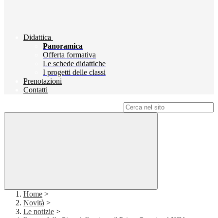
Didattica
Panoramica
Offerta formativa
Le schede didattiche
I progetti delle classi
Prenotazioni
Contatti
Campo di ricerca per le pagine del sito
Home
>
Novità
>
Le notizie
>