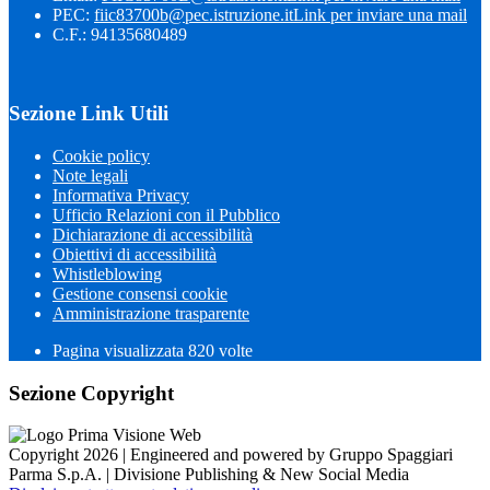
PEC:
fiic83700b@pec.istruzione.it
Link per inviare una mail
C.F.: 94135680489
Sezione Link Utili
Cookie policy
Note legali
Informativa Privacy
Ufficio Relazioni con il Pubblico
Dichiarazione di accessibilità
Obiettivi di accessibilità
Whistleblowing
Gestione consensi cookie
Amministrazione trasparente
Pagina visualizzata
820
volte
Sezione Copyright
Copyright 2026 | Engineered and powered by Gruppo Spaggiari
Parma S.p.A. | Divisione Publishing & New Social Media