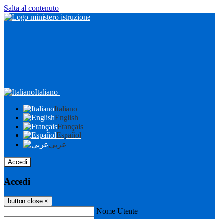
Salta al contenuto
Italiano
Italiano
English
Français
Español
عربى
Accedi
Accedi
button close
×
Nome Utente