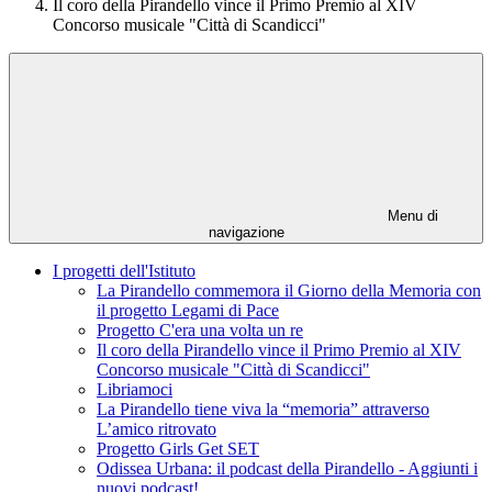
Il coro della Pirandello vince il Primo Premio al XIV
Concorso musicale "Città di Scandicci"
Menu di
navigazione
I progetti dell'Istituto
La Pirandello commemora il Giorno della Memoria con
il progetto Legami di Pace
Progetto C'era una volta un re
Il coro della Pirandello vince il Primo Premio al XIV
Concorso musicale "Città di Scandicci"
Libriamoci
La Pirandello tiene viva la “memoria” attraverso
L’amico ritrovato
Progetto Girls Get SET
Odissea Urbana: il podcast della Pirandello - Aggiunti i
nuovi podcast!