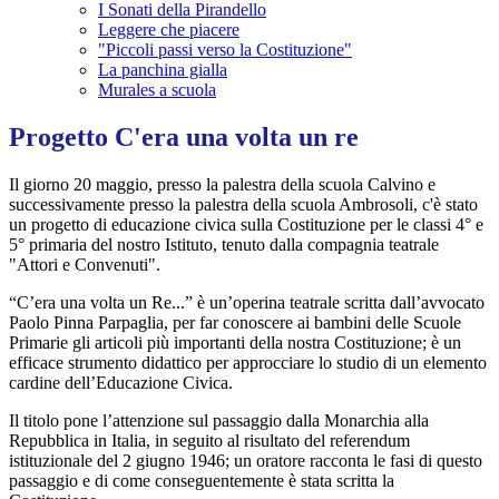
I Sonati della Pirandello
Leggere che piacere
"Piccoli passi verso la Costituzione"
La panchina gialla
Murales a scuola
Progetto C'era una volta un re
Il giorno 20 maggio, presso la palestra della scuola Calvino e
successivamente presso la palestra della scuola Ambrosoli, c'è stato
un progetto di educazione civica sulla Costituzione per le classi 4° e
5° primaria del nostro Istituto, tenuto dalla compagnia teatrale
"Attori e Convenuti".
“
C’era
una volta un
Re...
”
è
un’operina
teatrale scritta dall
’
avvocato
Paolo Pinna Parpaglia, per far conoscere ai bambini delle Scuole
Primarie gli articoli più importanti della nostra Costituzione; è un
efficace strumento didattico per approcciare lo studio di un elemento
cardine dell
’
Educazione Civica.
Il titolo pone l
’
attenzione sul passaggio dalla Monarchia alla
Repubblica in Italia, in seguito al risultato del referendum
istituzionale del 2 giugno 1946; un oratore racconta le fasi di questo
passaggio e di come conseguentemente è stata scritta la