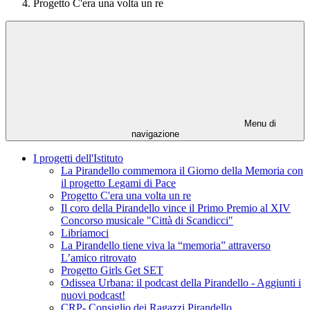
Progetto C'era una volta un re
Menu di
navigazione
I progetti dell'Istituto
La Pirandello commemora il Giorno della Memoria con
il progetto Legami di Pace
Progetto C'era una volta un re
Il coro della Pirandello vince il Primo Premio al XIV
Concorso musicale "Città di Scandicci"
Libriamoci
La Pirandello tiene viva la “memoria” attraverso
L’amico ritrovato
Progetto Girls Get SET
Odissea Urbana: il podcast della Pirandello - Aggiunti i
nuovi podcast!
CRP- Consiglio dei Ragazzi Pirandello