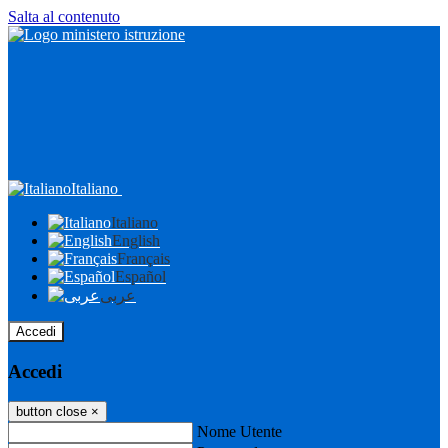
Salta al contenuto
Italiano
Italiano
English
Français
Español
عربى
Accedi
Accedi
button close
×
Nome Utente