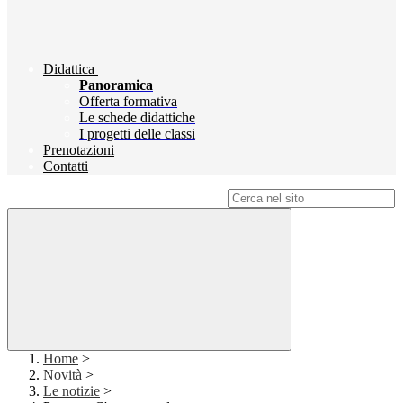
Didattica
Panoramica
Offerta formativa
Le schede didattiche
I progetti delle classi
Prenotazioni
Contatti
Campo di ricerca per le pagine del sito
Home
>
Novità
>
Le notizie
>