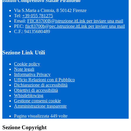
Istituto Comprensivo Statale Pirandello
Via S.Maria a Cintoia, 8 50142 Firenze
Tel:
+39 055 781275
Email:
FIIC83700B@istruzione.it
Link per inviare una mail
PEC:
fiic83700b@pec.istruzione.it
Link per inviare una mail
C.F.: 94135680489
Sezione Link Utili
Cookie policy
Note legali
Informativa Privacy
Ufficio Relazioni con il Pubblico
Dichiarazione di accessibilità
Obiettivi di accessibilità
Whistleblowing
Gestione consensi cookie
Amministrazione trasparente
Pagina visualizzata
449
volte
Sezione Copyright