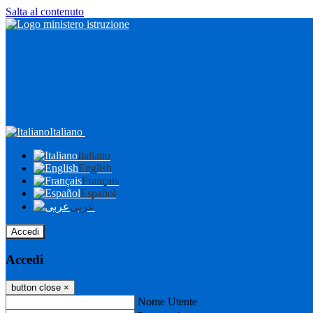
Salta al contenuto
Italiano
Italiano
English
Français
Español
عربى
Accedi
Accedi
button close
×
Nome Utente