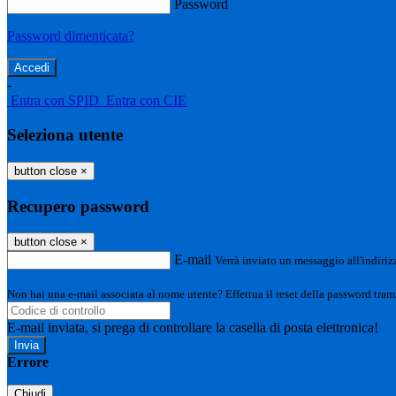
Password
Password dimenticata?
-
Entra con SPID
Entra con CIE
Seleziona utente
button close
×
Recupero password
button close
×
E-mail
Verrà inviato un messaggio all'indirizz
Non hai una e-mail associata al nome utente? Effettua il reset della password tram
E-mail inviata, si prega di controllare la casella di posta elettronica!
Errore
Chiudi