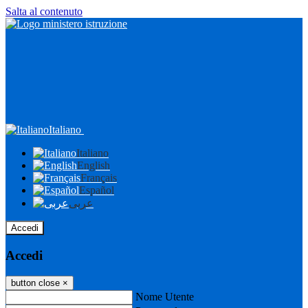
Salta al contenuto
Italiano
Italiano
English
Français
Español
عربى
Accedi
Accedi
button close
×
Nome Utente