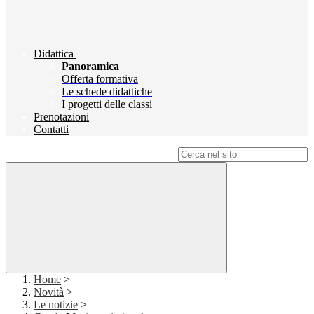
Didattica
Panoramica
Offerta formativa
Le schede didattiche
I progetti delle classi
Prenotazioni
Contatti
Campo di ricerca per le pagine del sito
Home
>
Novità
>
Le notizie
>