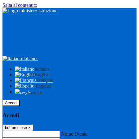
Salta al contenuto
Italiano
Italiano
English
Français
Español
عربى
Accedi
Accedi
button close
×
Nome Utente