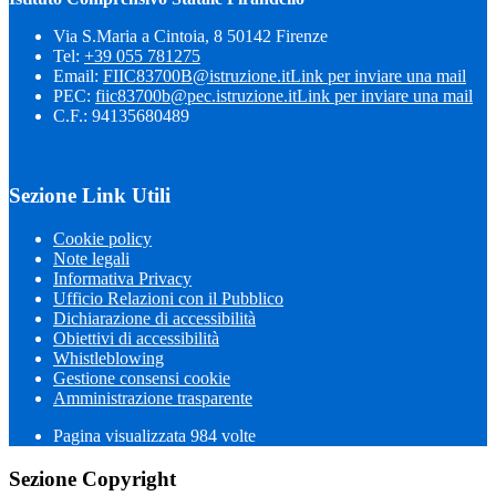
Via S.Maria a Cintoia, 8 50142 Firenze
Tel:
+39 055 781275
Email:
FIIC83700B@istruzione.it
Link per inviare una mail
PEC:
fiic83700b@pec.istruzione.it
Link per inviare una mail
C.F.: 94135680489
Sezione Link Utili
Cookie policy
Note legali
Informativa Privacy
Ufficio Relazioni con il Pubblico
Dichiarazione di accessibilità
Obiettivi di accessibilità
Whistleblowing
Gestione consensi cookie
Amministrazione trasparente
Pagina visualizzata
984
volte
Sezione Copyright