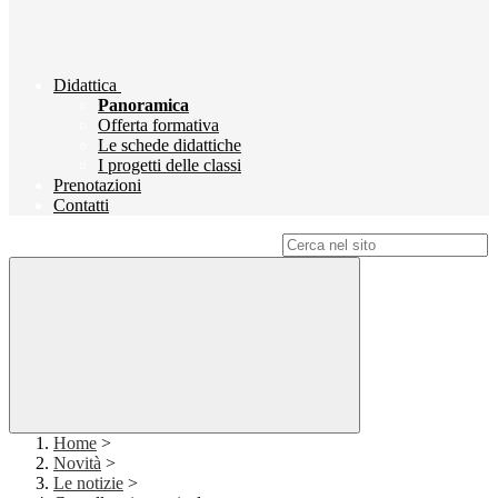
Didattica
Panoramica
Offerta formativa
Le schede didattiche
I progetti delle classi
Prenotazioni
Contatti
Campo di ricerca per le pagine del sito
Home
>
Novità
>
Le notizie
>