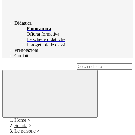
Didattica
Panoramica
Offerta formativa
Le schede didattiche
I progetti delle classi
Prenotazioni
Contatti
Campo di ricerca per le pagine del sito
Home
>
Scuola
>
Le persone
>