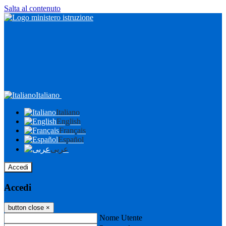
Salta al contenuto
Italiano
Italiano
English
Français
Español
عربى
Accedi
Accedi
button close
×
Nome Utente