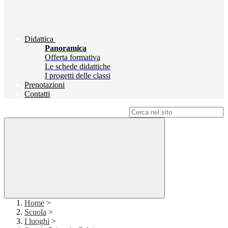
Didattica
Panoramica
Offerta formativa
Le schede didattiche
I progetti delle classi
Prenotazioni
Contatti
Campo di ricerca per le pagine del sito
Home
>
Scuola
>
I luoghi
>