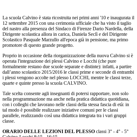
La scuola Calvino è stata ricostruita nei primi anni '10 e inaugurata il
12 settembre 2015 con una cerimonia ufficiale che ha visto il taglio
del nastro alla presenza del Sindaco di Firenze Dario Nardella, della
Dirigente scolastica allora in carica, Daniela Seclì e del Dirigente
Scolastico Pasquale Marzullo all'epoca già in pensione, ma primo
promotore di questo grande progetto.
Proprio in occasione della riorganizzazione della nuova Calvino si è
operata l'integrazione dei plessi Calvino e Locchi (che pure
formalmente restano due scuole separate e distinte): infatti, a partire
dall’anno scolastico 2015/2016 le classi prime e seconde di entrambi
i plessi vengono accolte nel plesso LOCCHI, mentre le classi terze,
quarte e quinte presso la scuola CALVINO.
Tale scelta consente agli insegnanti di potersi rapportare, non solo
nella programmazione ma anche nella pratica didattica quotidiana,
con i colleghi che lavorano nelle classi della stessa fascia di età: in
tal modo è possibile realizzare iniziative comuni per le classi
parallele, realizzando così una didattica integrata tra i vari gruppi
classe.
ORARIO DELLE LEZIONI DEL PLESSO
classi 3° - 4° - 5°
Calvino-Locchi 8:15 - 16:15