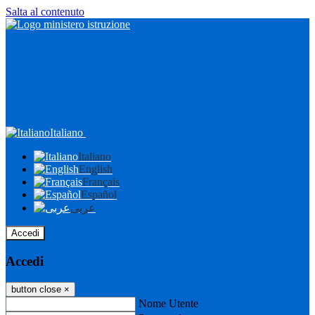
Salta al contenuto
Italiano
Italiano
English
Français
Español
عربى
Accedi
Accedi
button close
×
Nome Utente