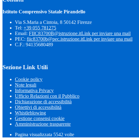
Istituto Comprensivo Statale Pirandello
Via S.Maria a Cintoia, 8 50142 Firenze
Tel:
+39 055 781275
Email:
FIIC83700B@istruzione.it
Link per inviare una mail
PEC:
fiic83700b@pec.istruzione.it
Link per inviare una mail
C.F.: 94135680489
Sezione Link Utili
Cookie policy
Note legali
Informativa Privacy
Ufficio Relazioni con il Pubblico
Dichiarazione di accessibilità
Obiettivi di accessibilità
Whistleblowing
Gestione consensi cookie
Amministrazione trasparente
Pagina visualizzata
5542
volte