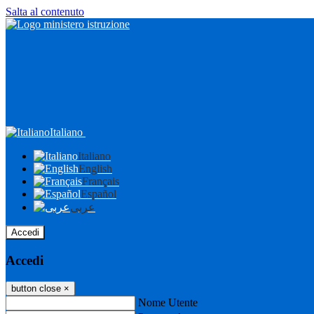
Salta al contenuto
Italiano
Italiano
English
Français
Español
عربى
Accedi
Accedi
button close
×
Nome Utente