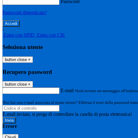
Password
Password dimenticata?
-
Entra con SPID
Entra con CIE
Seleziona utente
button close
×
Recupero password
button close
×
E-mail
Verrà inviato un messaggio all'indirizz
Non hai una e-mail associata al nome utente? Effettua il reset della password tram
E-mail inviata, si prega di controllare la casella di posta elettronica!
Errore
Chiudi