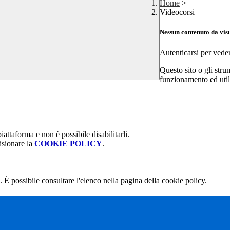
Home
>
Videocorsi
Nessun contenuto da vis
Autenticarsi per vede
Questo sito o gli stru
funzionamento ed utili 
attaforma e non è possibile disabilitarli.
isionare la
COOKIE POLICY
.
 È possibile consultare l'elenco nella pagina della cookie policy.