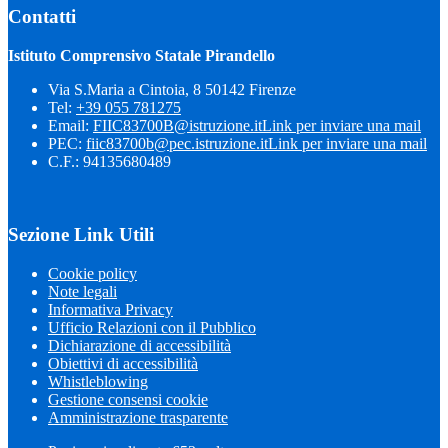
Contatti
Istituto Comprensivo Statale Pirandello
Via S.Maria a Cintoia, 8 50142 Firenze
Tel:
+39 055 781275
Email:
FIIC83700B@istruzione.it
Link per inviare una mail
PEC:
fiic83700b@pec.istruzione.it
Link per inviare una mail
C.F.: 94135680489
Sezione Link Utili
Cookie policy
Note legali
Informativa Privacy
Ufficio Relazioni con il Pubblico
Dichiarazione di accessibilità
Obiettivi di accessibilità
Whistleblowing
Gestione consensi cookie
Amministrazione trasparente