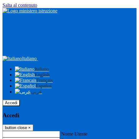
Salta al contenuto
Italiano
Italiano
English
Français
Español
عربى
Accedi
Accedi
button close
×
Nome Utente