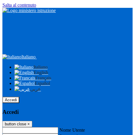
Salta al contenuto
Italiano
Italiano
English
Français
Español
عربى
Accedi
Accedi
button close
×
Nome Utente