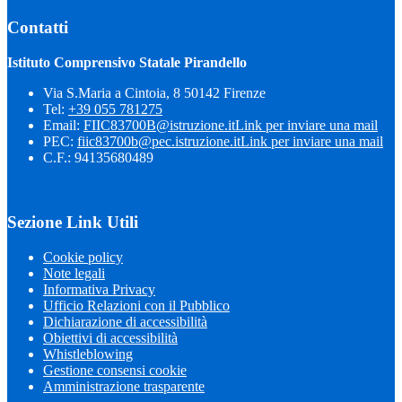
Contatti
Istituto Comprensivo Statale Pirandello
Via S.Maria a Cintoia, 8 50142 Firenze
Tel:
+39 055 781275
Email:
FIIC83700B@istruzione.it
Link per inviare una mail
PEC:
fiic83700b@pec.istruzione.it
Link per inviare una mail
C.F.: 94135680489
Sezione Link Utili
Cookie policy
Note legali
Informativa Privacy
Ufficio Relazioni con il Pubblico
Dichiarazione di accessibilità
Obiettivi di accessibilità
Whistleblowing
Gestione consensi cookie
Amministrazione trasparente