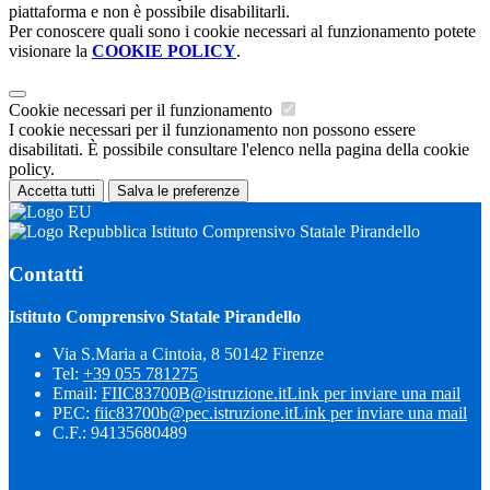
piattaforma e non è possibile disabilitarli.
Per conoscere quali sono i cookie necessari al funzionamento potete
visionare la
COOKIE POLICY
.
Cookie necessari per il funzionamento
I cookie necessari per il funzionamento non possono essere
disabilitati. È possibile consultare l'elenco nella pagina della cookie
policy.
Accetta tutti
Salva le preferenze
Istituto Comprensivo Statale Pirandello
Contatti
Istituto Comprensivo Statale Pirandello
Via S.Maria a Cintoia, 8 50142 Firenze
Tel:
+39 055 781275
Email:
FIIC83700B@istruzione.it
Link per inviare una mail
PEC:
fiic83700b@pec.istruzione.it
Link per inviare una mail
C.F.: 94135680489