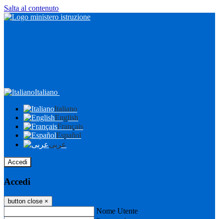
Salta al contenuto
Italiano
Italiano
English
Français
Español
عربى
Accedi
Accedi
button close
×
Nome Utente