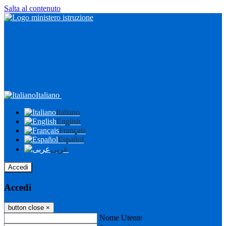
Salta al contenuto
Italiano
Italiano
English
Français
Español
عربى
Accedi
Accedi
button close
×
Nome Utente