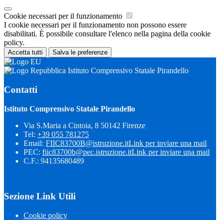
Cookie necessari per il funzionamento
I cookie necessari per il funzionamento non possono essere
disabilitati. È possibile consultare l'elenco nella pagina della cookie
policy.
Accetta tutti
Salva le preferenze
Istituto Comprensivo Statale Pirandello
Contatti
Istituto Comprensivo Statale Pirandello
Via S.Maria a Cintoia, 8 50142 Firenze
Tel:
+39 055 781275
Email:
FIIC83700B@istruzione.it
Link per inviare una mail
PEC:
fiic83700b@pec.istruzione.it
Link per inviare una mail
C.F.: 94135680489
Sezione Link Utili
Cookie policy