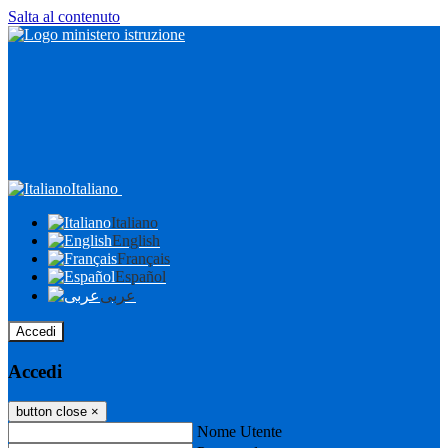
Salta al contenuto
Italiano
Italiano
English
Français
Español
عربى
Accedi
Accedi
button close
×
Nome Utente