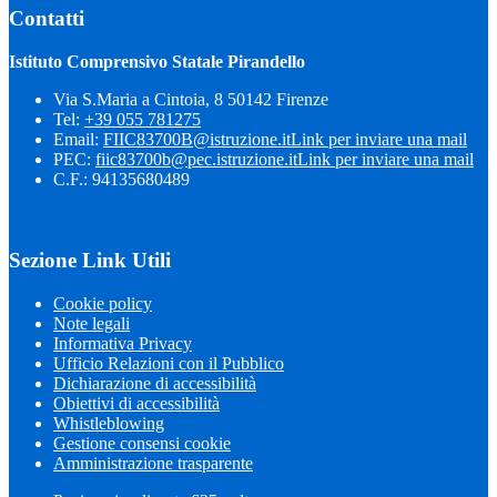
Contatti
Istituto Comprensivo Statale Pirandello
Via S.Maria a Cintoia, 8 50142 Firenze
Tel:
+39 055 781275
Email:
FIIC83700B@istruzione.it
Link per inviare una mail
PEC:
fiic83700b@pec.istruzione.it
Link per inviare una mail
C.F.: 94135680489
Sezione Link Utili
Cookie policy
Note legali
Informativa Privacy
Ufficio Relazioni con il Pubblico
Dichiarazione di accessibilità
Obiettivi di accessibilità
Whistleblowing
Gestione consensi cookie
Amministrazione trasparente