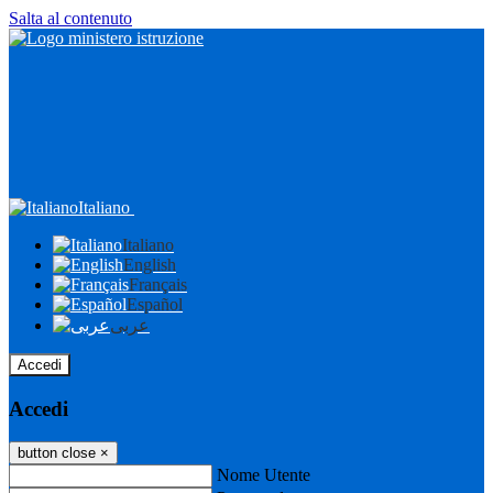
Salta al contenuto
Italiano
Italiano
English
Français
Español
عربى
Accedi
Accedi
button close
×
Nome Utente